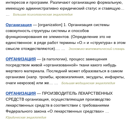
интересов и программ. Различают организацию формальную,
имеющую административно юридический статус и ставящую…
…
Большая психологическая энциклопедия
Организация
— [organization] 1. Организация системы
совокупность структуры системы и способов
функционирования ее эле­ментов. (Определение это не
единственное: в ряде работ термины «О.» и «структура» в этом
смысле отождествляются).… …
Экономико-математический словарь
ОРГАНИЗАЦИЯ
— (в патологии), процесс замещения
посредством живой «организованной» ткани какого нибудь
мертвого материала. Последний может образоваться в самом
организме (напр. тромбы, кровоизлияния, эксудаты, инфаркты,
очаги некрозов) или же… …
Большая медицинская энциклопедия
ОРГАНИЗАЦИЯ
— ПРОИЗВОДИТЕЛЬ ЛЕКАРСТВЕННЫХ
СРЕДСТВ организация, осуществляющая производство
лекарственных средств в соответствии с требованиями
Федерального закона «О лекарственных средствах» …
Юридическая энциклопедия