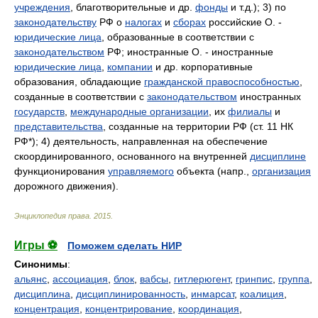
учреждения
, благотворительные и др.
фонды
и т.д.); 3) по
законодательству
РФ о
налогах
и
сборах
российские О. -
юридические лица
, образованные в соответствии с
законодательством
РФ; иностранные О. - иностранные
юридические лица
,
компании
и др. корпоративные
образования, обладающие
гражданской правоспособностью
,
созданные в соответствии с
законодательством
иностранных
государств
,
международные организации
, их
филиалы
и
представительства
, созданные на территории РФ (ст. 11 НК
РФ*); 4) деятельность, направленная на обеспечение
скоординированного, основанного на внутренней
дисциплине
функционирования
управляемого
объекта (напр.,
организация
дорожного движения).
Энциклопедия права
.
2015
.
Игры ⚽
Поможем сделать НИР
Синонимы
:
альянс
,
ассоциация
,
блок
,
вабсы
,
гитлерюгент
,
гринпис
,
группа
,
дисциплина
,
дисциплинированность
,
инмарсат
,
коалиция
,
концентрация
,
концентрирование
,
координация
,