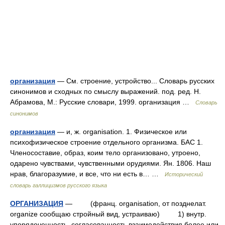
организация
— См. строение, устройство... Словарь русских
синонимов и сходных по смыслу выражений. под. ред. Н.
Абрамова, М.: Русские словари, 1999. организация …
Словарь
синонимов
организация
— и, ж. organisation. 1. Физическое или
психофизическое строение отдельного организма. БАС 1.
Членосоставие, образ, коим тело организовано, утроено,
одарено чувствами, чувственными орудиями. Ян. 1806. Наш
нрав, благоразумие, и все, что ни есть в… …
Исторический
словарь галлицизмов русского языка
ОРГАНИЗАЦИЯ
— (франц. organisation, от позднелат.
organize сообщаю стройный вид, устраиваю) 1) внутр.
упорядоченность, согласованность взаимодействия более или