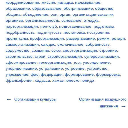
координирование
,
миссия
,
наладка
,
налаживание
,
образование
,
образовывание
,
обстряпывание
,
общество
,
община
,
объединение
,
оон
,
орган
,
организация-заказчик
,
организм
,
организованность
,
основание
,
отладка
,
парторганизация
,
пен-клуб
,
подготавливание
,
подготовка
,
подобранность
,
подтянутость
,
постановка
,
построение
,
пролеткульт
,
профорганизация
,
развертывание
,
режим
,
ротари
,
самоорганизация
,
саюдис
,
сколачивание
,
собранность
,
содружество
,
создание
,
союз
,
спорторганизация
,
строение
,
строительство
,
строй
,
стройорганизация
,
суперорганизация
,
сформирование
,
телеорганизация
,
торг
,
упорядочение
,
упорядочивание
,
устраивание
,
устроение
,
устройство
,
учреждение
,
фао
,
федерация
,
формирование
,
формировка
,
франкофония
,
хадасса
,
хамаз
,
юнеско
,
юнидо
Организации культуры
Организация воздушного
движения